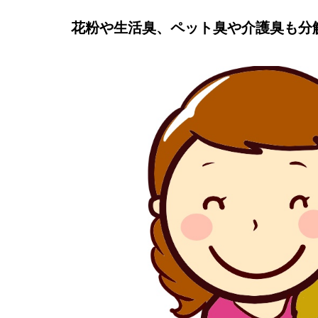
花粉や生活臭、ペット臭や介護臭も分